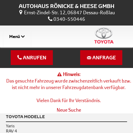
AUTOHAUS RÖNICKE & HEESE GMBH
Ernst-Zindel-Str. 12, 06847 Dessau-Roßlau
0340-550446
Menü
ANRUFEN
ANFRAGE
Hinweis:
Das gesuchte Fahrzeug wurde zwischenzeitlich verkauft bzw.
ist nicht mehr in unserer Fahrzeugdatenbank verfügbar.
Vielen Dank für Ihr Verständnis.
Neue Suche
TOYOTA MODELLE
Yaris
RAV 4