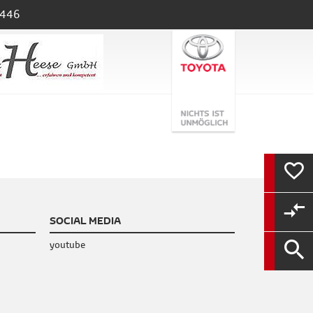
446
MER
VER
SOCIAL MEDIA
youtube
GES