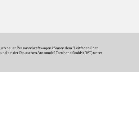
uch neuer Personenkraftwagen können dem "Leitfaden über
 und bei der Deutschen Automobil Treuhand GmbH (DAT) unter