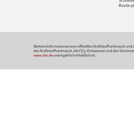
Schreibe
Route p
Weitere Informationen zum offiziellen Kraftstoffverbrauch und d
den Kraftstoffverbrauch, die CO
-Emissionen und den Stromver
2
www.dat.de
unentgeltlich erhältlich ist.