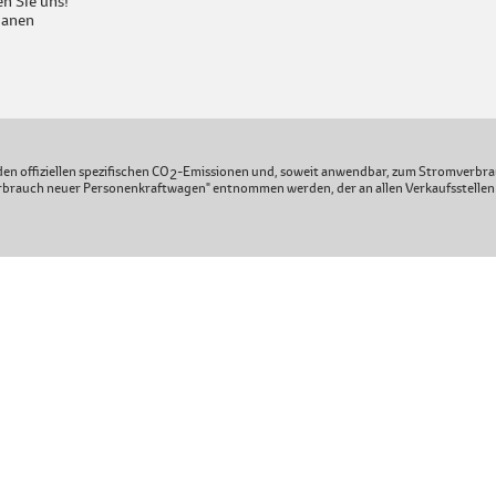
n Sie uns!
lanen
en offiziellen spezifischen CO
-Emissionen und, soweit anwendbar, zum Stromverbra
2
brauch neuer Personenkraftwagen" entnommen werden, der an allen Verkaufsstellen