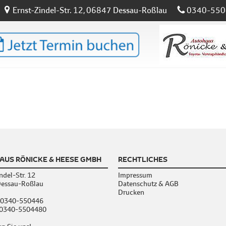
Ernst-Zindel-Str. 12, 06847 Dessau-Roßlau
0340-550
AUS RÖNICKE & HEESE GMBH
RECHTLICHES
ndel-Str. 12
Impressum
essau-Roßlau
Datenschutz & AGB
Drucken
0340-550446
: 0340-5504480