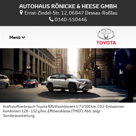
AUTOHAUS RÖNICKE & HEESE GMBH
Ernst-Zindel-Str. 12, 06847 Dessau-Roßlau
0340-550446
Menü
Kraftstoffverbrauch Toyota RAV4 kombiniert 5.7 l/100 km; CO2-Emissionen
kombiniert 128 - 132 g/km, Effizienzklasse (TMEF). Abb. zeigt
Sonderausstattung.