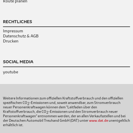
Route planen
RECHTLICHES
Impressum
Datenschutz & AGB
Drucken
SOCIAL MEDIA
youtube
Weitere Informationen zum offiziellen Kraftstoffverbrauch und den offiziellen
spezifischen CO
-Emissionen und, soweit anwendbar, zum Stromverbrauch
2
neuer Personenkraftwagen können dem "Leitfaden über den
Kraftstoffverbrauch, die CO
-Emissionen und den Stromverbrauch neuer
2
Personenkraftwagen" entnommen werden, der an allen Verkaufsstellen und bei
der Deutschen Automobil Treuhand GmbH (DAT) unter
www.dat.de
unentgeltlich
erhältlich ist.