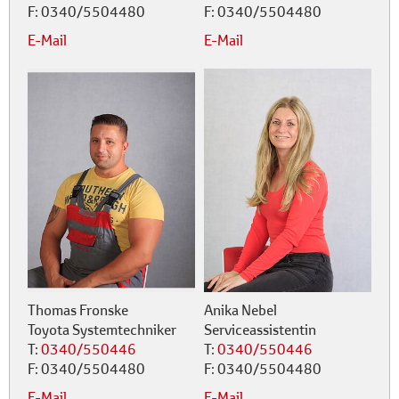
F:
0340/5504480
F:
0340/5504480
E-Mail
E-Mail
Thomas Fronske
Anika Nebel
Toyota Systemtechniker
Serviceassistentin
T:
0340/550446
T:
0340/550446
F:
0340/5504480
F:
0340/5504480
E-Mail
E-Mail