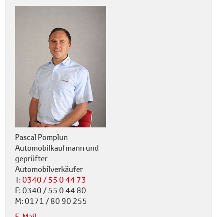
Pascal Pomplun
Automobilkaufmann und
geprüfter
Automobilverkäufer
T:
0340 / 55 0 44 73
F:
0340 / 55 0 44 80
M:
0171 / 80 90 255
E-Mail