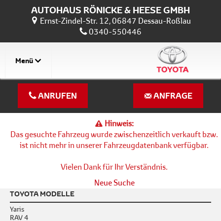
AUTOHAUS RÖNICKE & HEESE GMBH
Ernst-Zindel-Str. 12, 06847 Dessau-Roßlau
0340-550446
Menü
ANRUFEN
ANFRAGE
Hinweis:
Das gesuchte Fahrzeug wurde zwischenzeitlich verkauft bzw.
ist nicht mehr in unserer Fahrzeugdatenbank verfügbar.
Vielen Dank für Ihr Verständnis.
Neue Suche
TOYOTA MODELLE
Yaris
RAV 4