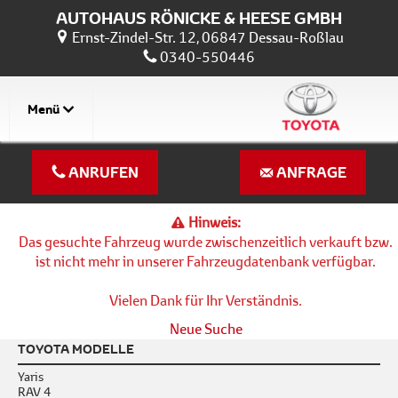
AUTOHAUS RÖNICKE & HEESE GMBH
Ernst-Zindel-Str. 12, 06847 Dessau-Roßlau
0340-550446
Menü
ANRUFEN
ANFRAGE
Hinweis:
Das gesuchte Fahrzeug wurde zwischenzeitlich verkauft bzw.
ist nicht mehr in unserer Fahrzeugdatenbank verfügbar.
Vielen Dank für Ihr Verständnis.
Neue Suche
TOYOTA MODELLE
Yaris
RAV 4