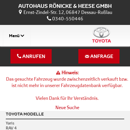
AUTOHAUS RÖNICKE & HEESE GMBH
Ernst-Zindel-Str. 12, 06847 Dessau-Roßlau
0340-550446
Menü
ANRUFEN
ANFRAGE
Hinweis:
Das gesuchte Fahrzeug wurde zwischenzeitlich verkauft bzw.
ist nicht mehr in unserer Fahrzeugdatenbank verfügbar.
Vielen Dank für Ihr Verständnis.
Neue Suche
TOYOTA MODELLE
Yaris
RAV 4