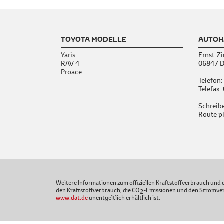
TOYOTA MODELLE
AUTOH
Yaris
Ernst-Zi
RAV 4
06847 D
Proace
Telefon:
Telefax
Schreibe
Route p
Weitere Informationen zum offiziellen Kraftstoffverbrauch und d
den Kraftstoffverbrauch, die CO
-Emissionen und den Stromver
2
www.dat.de
unentgeltlich erhältlich ist.