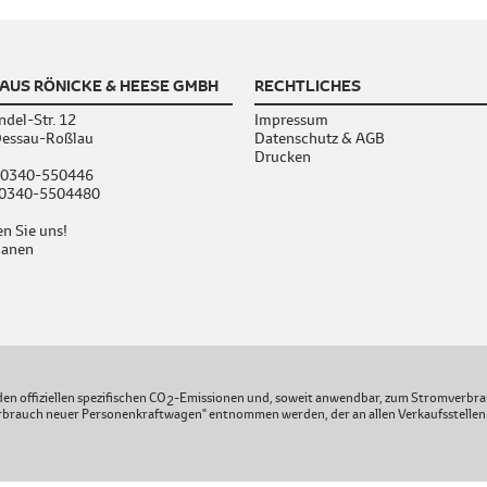
AUS RÖNICKE & HEESE GMBH
RECHTLICHES
ndel-Str. 12
Impressum
essau-Roßlau
Datenschutz & AGB
Drucken
0340-550446
: 0340-5504480
n Sie uns!
lanen
en offiziellen spezifischen CO
-Emissionen und, soweit anwendbar, zum Stromverbra
2
brauch neuer Personenkraftwagen" entnommen werden, der an allen Verkaufsstellen