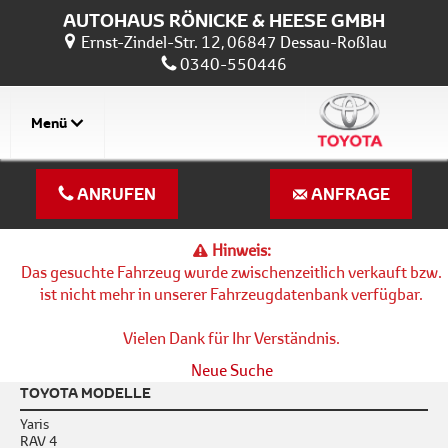
AUTOHAUS RÖNICKE & HEESE GMBH
Ernst-Zindel-Str. 12, 06847 Dessau-Roßlau
0340-550446
Menü
ANRUFEN
ANFRAGE
Hinweis:
Das gesuchte Fahrzeug wurde zwischenzeitlich verkauft bzw.
ist nicht mehr in unserer Fahrzeugdatenbank verfügbar.
Vielen Dank für Ihr Verständnis.
Neue Suche
TOYOTA MODELLE
Yaris
RAV 4