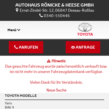
AUTOHAUS RÖNICKE & HEESE GMBH
Ernst-Zindel-Str. 12, 06847 Dessau-Roßlau
0340-550446
Menü
ANRUFEN
ANFRAGE
Hinweis:
Das gesuchte Fahrzeug wurde zwischenzeitlich verkauft bzw.
ist nicht mehr in unserer Fahrzeugdatenbank verfügbar.
Vielen Dank für Ihr Verständnis.
Neue Suche
TOYOTA MODELLE
Yaris
RAV 4