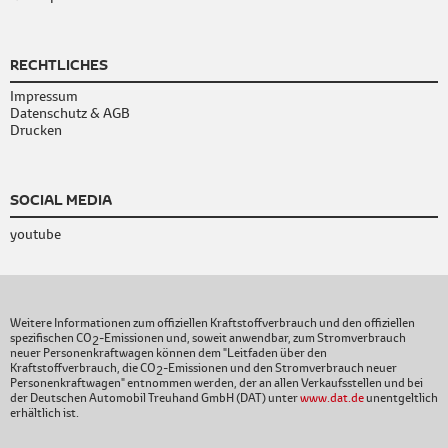
RECHTLICHES
Impressum
Datenschutz & AGB
Drucken
SOCIAL MEDIA
youtube
Weitere Informationen zum offiziellen Kraftstoffverbrauch und den offiziellen
spezifischen CO
-Emissionen und, soweit anwendbar, zum Stromverbrauch
2
neuer Personenkraftwagen können dem "Leitfaden über den
Kraftstoffverbrauch, die CO
-Emissionen und den Stromverbrauch neuer
2
Personenkraftwagen" entnommen werden, der an allen Verkaufsstellen und bei
der Deutschen Automobil Treuhand GmbH (DAT) unter
www.dat.de
unentgeltlich
erhältlich ist.