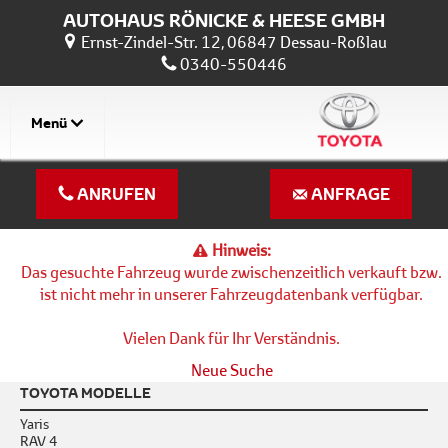
AUTOHAUS RÖNICKE & HEESE GMBH
Ernst-Zindel-Str. 12, 06847 Dessau-Roßlau
0340-550446
Menü
ANRUFEN
ANFRAGE
Hinweis:
Das gesuchte Fahrzeug wurde zwischenzeitlich verkauft bzw.
ist nicht mehr in unserer Fahrzeugdatenbank verfügbar.
Vielen Dank für Ihr Verständnis.
Neue Suche
TOYOTA MODELLE
Yaris
RAV 4